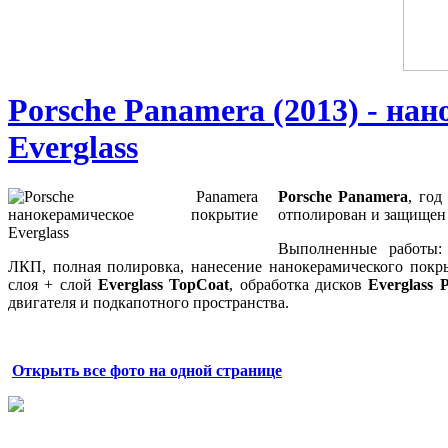
Porsche Panamera (2013) - на
Everglass
Porsche Panamera
, год
отполирован и защищен
Выполненные работы: 
ЛКП, полная полировка, нанесение нанокерамического пок
слоя + слой
Everglass TopCoat
, обработка дисков
Everglass 
двигателя и подкапотного пространства.
Открыть все фото на одной странице