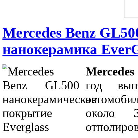
Mercedes Benz GL500
нанокерамика EverG
Mercede
год вып
автомоби
около 
отполиро