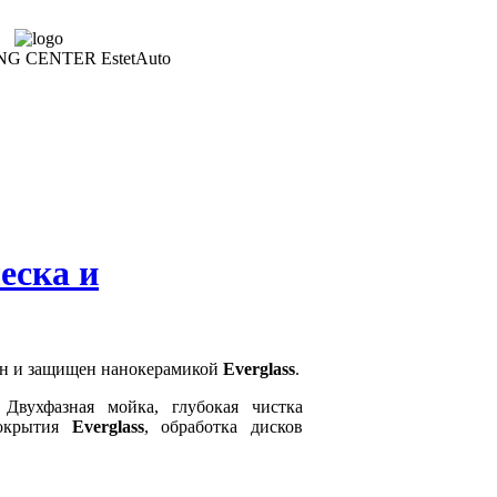
еска и
ан и защищен нанокерамикой
Everglass
.
Двухфазная мойка, глубокая чистка
покрытия
Everglass
, обработка дисков